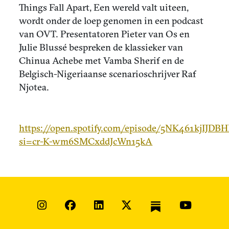
Things Fall Apart, Een wereld valt uiteen,
wordt onder de loep genomen in een podcast
van OVT. Presentatoren Pieter van Os en
Julie Blussé bespreken de klassieker van
Chinua Achebe met Vamba Sherif en de
Belgisch-Nigeriaanse scenarioschrijver Raf
Njotea.
https://open.spotify.com/episode/5NK461kjIJDB
si=cr-K-wm6SMCxddJcWn15kA